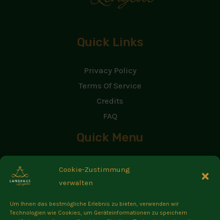
Quick Links
Privacy Policy
Terms Of Service
Credits
FAQ
Quick Menu
Home
Cookie-Zustimmung
Über uns
verwalten
Neuigkeiten
Um Ihnen das bestmögliche Erlebnis zu bieten, verwenden wir
Restaurant
Technologien wie Cookies, um Geräteinformationen zu speichern